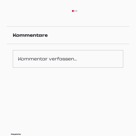
Kommentare
Kommentar verfassen...
Revolutionierung der
Qualitätskontrolle in
Automobilpresswerken: KI-
gestützte Erkennung von
Teiledefekten
Hauptsitz