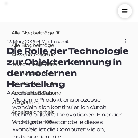
Alle Blogbeiträge
12. März 2025
4 Min. Lesezeit
Alle Blogbeiträge
Die Rolle der Technologie
Anwendungsfälle
zur Objekterkennung in
Maschinelles Sehen
der modernen
Machine Learning
Herstellung
Qualitätskontrolle
Aktualisiert:
Anomalieerkennung
5. Feb.
Moderne Produktionsprozesse 
KI Agenten
wandeln sich kontinuierlich durch 
Arbeitssicherheit
technologische Innovationen. Einer der 
Medizinische Industrie
wichtigsten Bestandteile dieses 
Wandels ist die Computer Vision, 
insbesondere die 