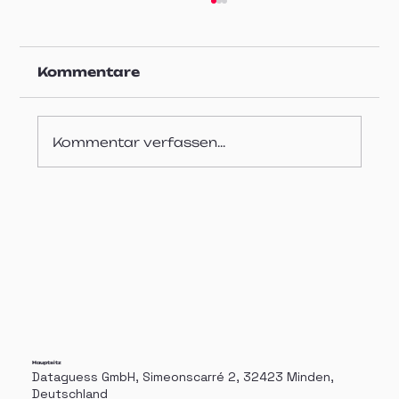
Kommentare
Kommentar verfassen...
Präzise Qualitätskontrolle
von Steckern in der
Automobilfertigung mit
Dataguess Inspector
Hauptsitz
Dataguess GmbH, Simeonscarré 2, 32423 Minden,
Deutschland