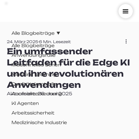
Alle Blogbeiträge
24. März 2025
6 Min. Lesezeit
Alle Blogbeiträge
Ein umfassender
Anwendungsfälle
Leitfaden für die Edge KI
Maschinelles Sehen
und ihre revolutionären
Machine Learning
Anwendungen
Qualitätskontrolle
Aktualisiert:
Anomalieerkennung
26. Juni 2025
KI Agenten
Arbeitssicherheit
Medizinische Industrie