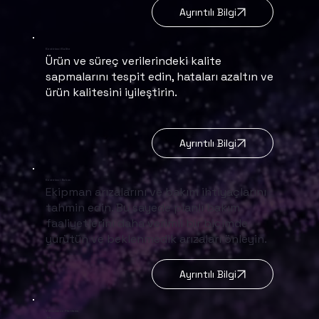
Ayrıntılı Bilgi
Kestirimci Kalite
Ürün ve süreç verilerindeki kalite
sapmalarını tespit edin, hataları azaltın ve
ürün kalitesini iyileştirin.
Ayrıntılı Bilgi
Kestirimci Bakım
Ekipman arızalarını ve bakım ihtiyaçlarını
tahmin edin. Bu sayede planlı bakım
faaliyetlerini daha verimli bir biçimde
yürütün ve beklenmedik arızaları önleyin.
Ayrıntılı Bilgi
Yönetim ve Planlama