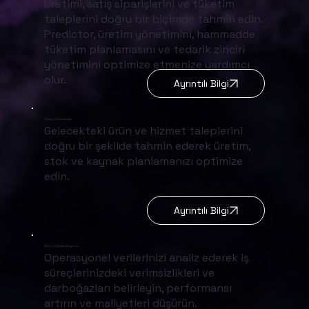
Üretimi, satış siparişlerini ve tüketim
taleplerini doğru bir biçimde tahmin edin.
Predictor, üretim yönetimini, hammadde
tüketim planlamasını ve tedarik zinciri
yönetimini optimize etmenize yardımcı
olur.
Ayrıntılı Bilgi
Talep Tahminleme
Gelecekteki ürün ve hizmet taleplerini
doğru bir şekilde tahmin ederek üretim,
stok ve kaynak planlamanızı optimize
edin.
Ayrıntılı Bilgi
Süreç Optimizasyonu
Operasyonel verilerinizi analiz ederek iş
süreçlerinizdeki verimsizlikleri ve
darboğazları belirleyin, performansı
artırın ve maliyetleri düşürün.