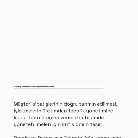
Sipariş Tahmini ile Süreç Optimizasyonu
Müşteri siparişlerinin doğru tahmin edilmesi,
işletmelerin üretimden tedarik yönetimine
kadar tüm süreçleri verimli bir biçimde
yönetebilmeleri için kritik önem taşır.
Predictor, Dataguess Teknoloji'nin yapay zeka