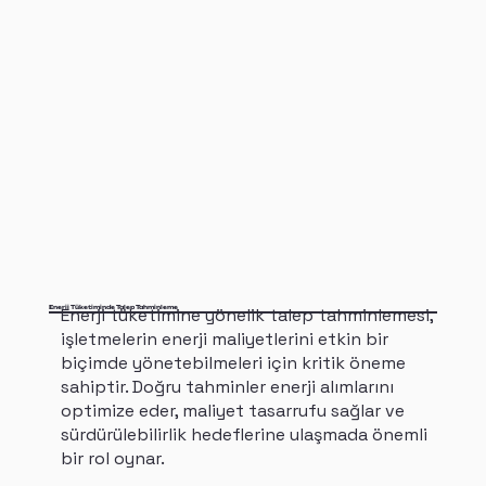
Enerji Tüketiminde Talep Tahminleme
Enerji tüketimine yönelik talep tahminlemesi,
işletmelerin enerji maliyetlerini etkin bir
biçimde yönetebilmeleri için kritik öneme
sahiptir. Doğru tahminler enerji alımlarını
optimize eder, maliyet tasarrufu sağlar ve
sürdürülebilirlik hedeflerine ulaşmada önemli
bir rol oynar.