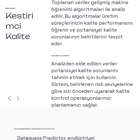
Toplanan veriler gelişmiş makine
öğrenimi algoritmaları ile analiz
NASIL ÇALIŞIR?
Kestiri
edilir. Bu algoritmalar üretim
süreçlerinizin kalite performansını
mci
öğrenir ve potansiyel kalite
Kalite
sorunlarının belirtilerini tespit
eder.
Tahminleme ve Bildirim
Analizden elde edilen veriler
potansiyel kalite sorunlarını
tahmin etmek için kullanılır.
Sistem, belirlenen risk seviyelerine
göre sizi önceden uyararak kalite
kontrol operasyonlarınızı
planlamanızı sağlar.
Dataguess Predictor ile Endüstri 4.0'a adım atın
Dataguess Predictor, endüstriyel