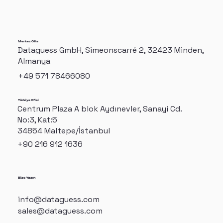
Merkez Ofis
Dataguess GmbH, Simeonscarré 2, 32423 Minden,
Almanya
+49 571 78466080
Türkiye Ofisi
Centrum Plaza A blok Aydınevler, Sanayi Cd.
No:3, Kat:5
34854 Maltepe/İstanbul
+90 216 912 1636
Bize Yazın
info@dataguess.com
sales@dataguess.com