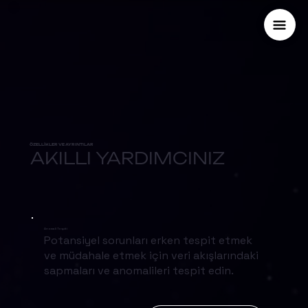
ÖZELLİKLER VE AYRINTILAR
AKILLI YARDIMCINIZ
Anomali Tespiti
Potansiyel sorunları erken tespit etmek
ve müdahale etmek için veri akışlarındaki
sapmaları ve anomalileri tespit edin.