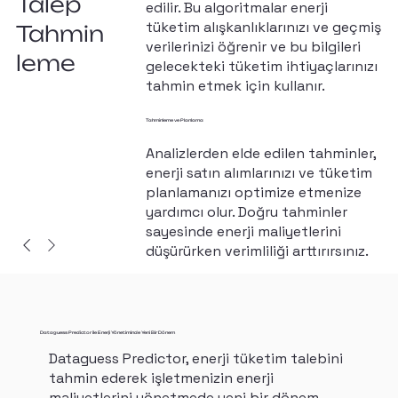
Talep
edilir. Bu algoritmalar enerji
tüketim alışkanlıklarınızı ve geçmiş
Tahmin
verilerinizi öğrenir ve bu bilgileri
leme
gelecekteki tüketim ihtiyaçlarınızı
tahmin etmek için kullanır.
Tahminleme ve Planlama
Analizlerden elde edilen tahminler,
enerji satın alımlarınızı ve tüketim
planlamanızı optimize etmenize
yardımcı olur. Doğru tahminler
sayesinde enerji maliyetlerini
düşürürken verimliliği arttırırsınız.
Dataguess Predictor ile Enerji Yönetiminde Yeni Bir Dönem
Dataguess Predictor, enerji tüketim talebini
tahmin ederek işletmenizin enerji
maliyetlerini yönetmede yeni bir dönem