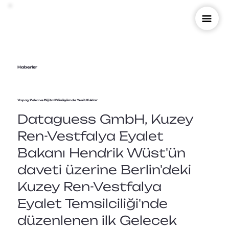
Haberler
Yapay Zeka ve Dijital Dönüşümde Yeni Ufuklar
Dataguess GmbH, Kuzey
Ren-Vestfalya Eyalet
Bakanı Hendrik Wüst'ün
daveti üzerine Berlin'deki
Kuzey Ren-Vestfalya
Eyalet Temsilciliği'nde
düzenlenen ilk Gelecek