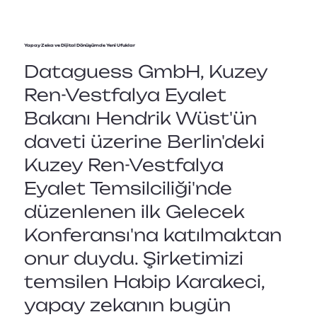
Yapay Zeka ve Dijital Dönüşümde Yeni Ufuklar
Dataguess GmbH, Kuzey
Ren-Vestfalya Eyalet
Bakanı Hendrik Wüst'ün
daveti üzerine Berlin'deki
Kuzey Ren-Vestfalya
Eyalet Temsilciliği'nde
düzenlenen ilk Gelecek
Konferansı'na katılmaktan
onur duydu. Şirketimizi
temsilen Habip Karakeci,
yapay zekanın bugün