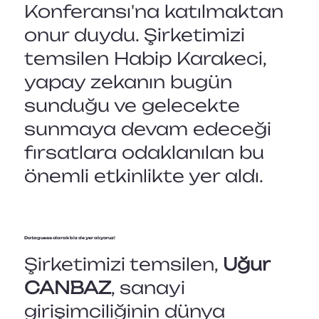
Konferansı'na katılmaktan
onur duydu. Şirketimizi
temsilen Habip Karakeci,
yapay zekanın bugün
sunduğu ve gelecekte
sunmaya devam edeceği
fırsatlara odaklanılan bu
önemli etkinlikte yer aldı.
Dataguess
olarak biz de yer alıyoruz!
Şirketimizi temsilen,
Uğur
CANBAZ
, sanayi
girişimciliğinin dünya