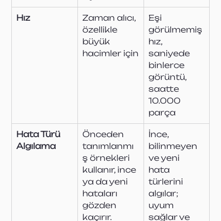
Hız
Zaman alıcı, 
Eşi 
özellikle 
görülmemiş 
büyük 
hız, 
hacimler için
saniyede 
binlerce 
görüntü, 
saatte 
10.000 
parça
Hata Türü 
Önceden 
İnce, 
Algılama
tanımlanmı
bilinmeyen 
ş örnekleri 
ve yeni 
kullanır, ince 
hata 
ya da yeni 
türlerini 
hataları 
algılar; 
gözden 
uyum 
kaçırır.
sağlar ve 