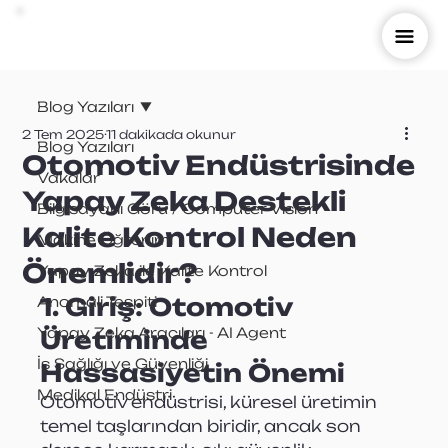
Blog Yazıları
2 Tem 2025
11 dakikada okunur
Blog Yazıları
Otomotiv Endüstrisinde
Vakalar
Yapay Zeka Destekli
Bilgisayarlı Görü / Computer Vision
Kalite Kontrol Neden
Makine Öğrenimi
Önemlidir?
Yapay Zeka ile Kalite Kontrol
1. Giriş: Otomotiv 
Anomali Tespiti
Yapay Zeka Aracıları - AI Agent
Üretiminde 
İş Sağlığı ve Güvenliği
Hassasiyetin Önemi
Medikal Endüstri
Otomotiv endüstrisi, küresel üretimin 
temel taşlarından biridir, ancak son 