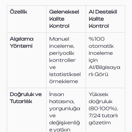
Özellik
Geleneksel 
AI Destekli 
Kalite 
Kalite 
Kontrol
Kontrol
Algılama 
Manuel 
%100 
Yöntemi
inceleme, 
otomatik 
periyodik 
inceleme 
kontroller 
için 
ve 
AI/Bilgisaya
istatistiksel 
rlı Görü
örnekleme
Doğruluk ve 
İnsan 
Yüksek 
Tutarlılık
hatasına, 
doğruluk 
yorgunluğa 
(80-100%), 
ve 
7/24 tutarlı 
değişkenliğ
gözetim
e yatkın