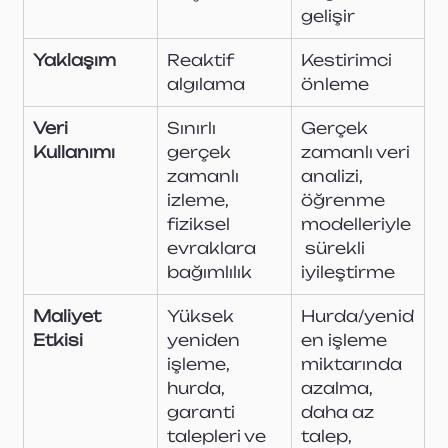
gelişir
Yaklaşım
Reaktif 
Kestirimci 
algılama
önleme
Veri 
Sınırlı 
Gerçek 
Kullanımı
gerçek 
zamanlı veri 
zamanlı 
analizi, 
izleme, 
öğrenme 
fiziksel 
modelleriyle
evraklara 
 sürekli 
bağımlılık
iyileştirme
Maliyet 
Yüksek 
Hurda/yenid
Etkisi
yeniden 
en işleme 
işleme, 
miktarında 
hurda, 
azalma, 
garanti 
daha az 
talepleri ve 
talep, 