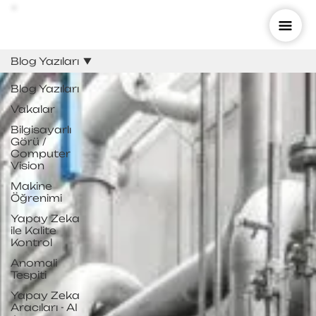
Blog Yazıları
Blog Yazıları
Vakalar
Bilgisayarlı
Görü /
Computer
Vision
Makine
Öğrenimi
Yapay Zeka
ile Kalite
Kontrol
Anomali
Tespiti
Yapay Zeka
Aracıları - AI