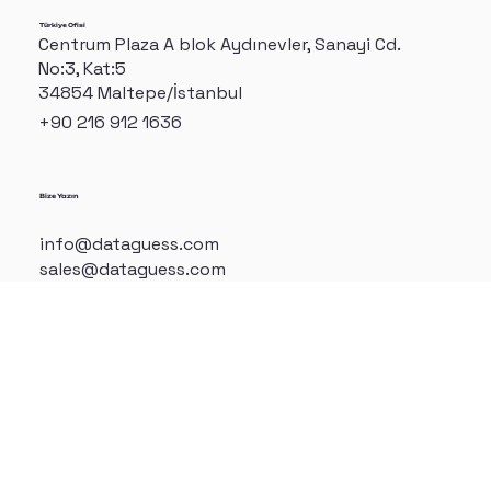
+49 571 78466080
Türkiye Ofisi
Centrum Plaza A blok Aydınevler, Sanayi Cd.
No:3, Kat:5
34854 Maltepe/İstanbul
+90 216 912 1636
Bize Yazın
info@dataguess.com
sales@dataguess.com
Bizi Linkedin'de Takip Edin
Gizlilik Politikası
Impressum