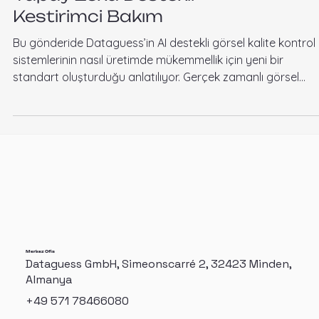
Yapay Zeka Destekli
Kestirimci Bakım
Bu gönderide Dataguess’in AI destekli görsel kalite kontrol
sistemlerinin nasıl üretimde mükemmellik için yeni bir
standart oluşturduğu anlatılıyor. Gerçek zamanlı görsel
denetim ve hata algılama sayesinde doğruluk artar, fire
azalır ve ürün kalitesi tutarlı hale gelir.
Merkez Ofis
Dataguess GmbH, Simeonscarré 2, 32423 Minden,
Almanya